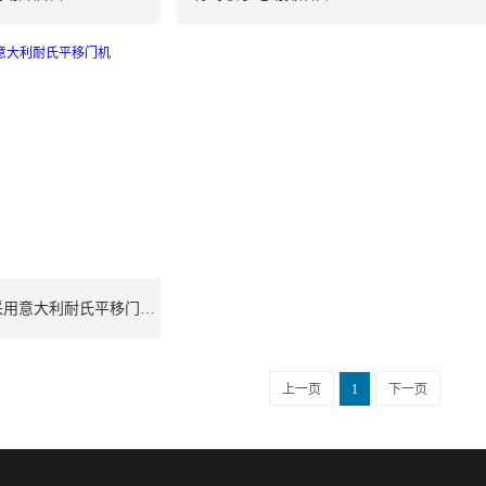
崇明某别墅电动游泳池采用意大利耐氏平移门机RUN2500
上一页
1
下一页