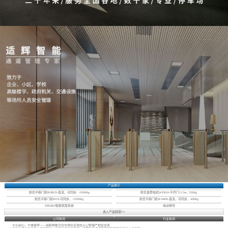
产品展示
耐氏平移门机ROBUS-直流，可同步, <1000Kg
耐氏直臂电机WINGO-平开门-3.5m, 550Kg
耐氏平移门机RUN-可同步，<2500Kg
耐氏平移门机SLH400-直流，可同步，400Kg
FIBARO智能家居系统
电动卷帘
进入产品频道>>
公司新闻
行业新闻
不忘初心，不辱使命——适辉智能为百年党庆主场出入口管理严把安全关