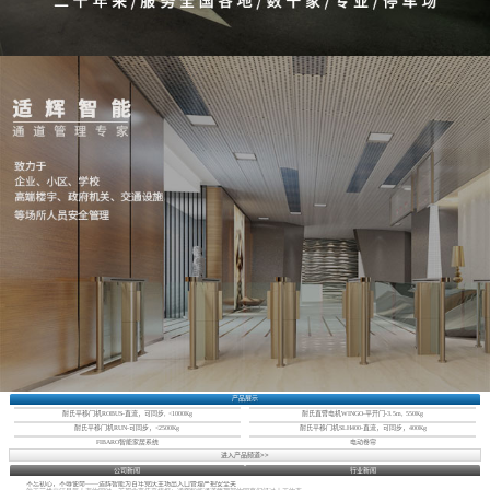
产品展示
耐氏平移门机ROBUS-直流，可同步, <1000Kg
耐氏直臂电机WINGO-平开门-3.5m, 550Kg
耐氏平移门机RUN-可同步，<2500Kg
耐氏平移门机SLH400-直流，可同步，400Kg
FIBARO智能家居系统
电动卷帘
进入产品频道>>
公司新闻
行业新闻
不忘初心，不辱使命——适辉智能为百年党庆主场出入口管理严把安全关