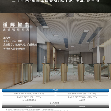
产品展示
耐氏平移门机ROBUS-直流，可同步, <1000Kg
耐氏直臂电机WINGO-平开门-3.5m, 550Kg
耐氏平移门机RUN-可同步，<2500Kg
耐氏平移门机SLH400-直流，可同步，400Kg
FIBARO智能家居系统
电动卷帘
进入产品频道>>
公司新闻
行业新闻
不忘初心，不辱使命——适辉智能为百年党庆主场出入口管理严把安全关