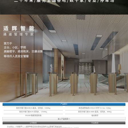
产品展示
耐氏平移门机ROBUS-直流，可同步, <1000Kg
耐氏直臂电机WINGO-平开门-3.5m, 550Kg
耐氏平移门机RUN-可同步，<2500Kg
耐氏平移门机SLH400-直流，可同步，400Kg
FIBARO智能家居系统
电动卷帘
进入产品频道>>
公司新闻
行业新闻
不忘初心，不辱使命——适辉智能为百年党庆主场出入口管理严把安全关