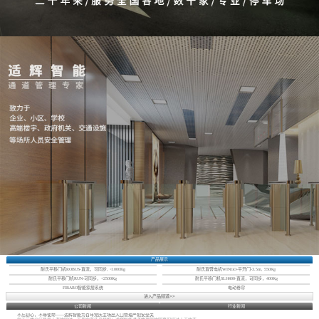
产品展示
耐氏平移门机ROBUS-直流，可同步, <1000Kg
耐氏直臂电机WINGO-平开门-3.5m, 550Kg
耐氏平移门机RUN-可同步，<2500Kg
耐氏平移门机SLH400-直流，可同步，400Kg
FIBARO智能家居系统
电动卷帘
进入产品频道>>
公司新闻
行业新闻
不忘初心，不辱使命——适辉智能为百年党庆主场出入口管理严把安全关