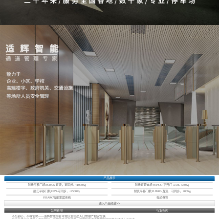
产品展示
耐氏平移门机ROBUS-直流，可同步, <1000Kg
耐氏直臂电机WINGO-平开门-3.5m, 550Kg
耐氏平移门机RUN-可同步，<2500Kg
耐氏平移门机SLH400-直流，可同步，400Kg
FIBARO智能家居系统
电动卷帘
进入产品频道>>
公司新闻
行业新闻
不忘初心，不辱使命——适辉智能为百年党庆主场出入口管理严把安全关