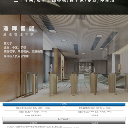
产品展示
耐氏平移门机ROBUS-直流，可同步, <1000Kg
耐氏直臂电机WINGO-平开门-3.5m, 550Kg
耐氏平移门机RUN-可同步，<2500Kg
耐氏平移门机SLH400-直流，可同步，400Kg
FIBARO智能家居系统
电动卷帘
进入产品频道>>
公司新闻
行业新闻
不忘初心，不辱使命——适辉智能为百年党庆主场出入口管理严把安全关