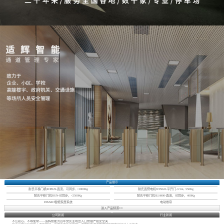
产品展示
耐氏平移门机ROBUS-直流，可同步, <1000Kg
耐氏直臂电机WINGO-平开门-3.5m, 550Kg
耐氏平移门机RUN-可同步，<2500Kg
耐氏平移门机SLH400-直流，可同步，400Kg
FIBARO智能家居系统
电动卷帘
进入产品频道>>
公司新闻
行业新闻
不忘初心，不辱使命——适辉智能为百年党庆主场出入口管理严把安全关