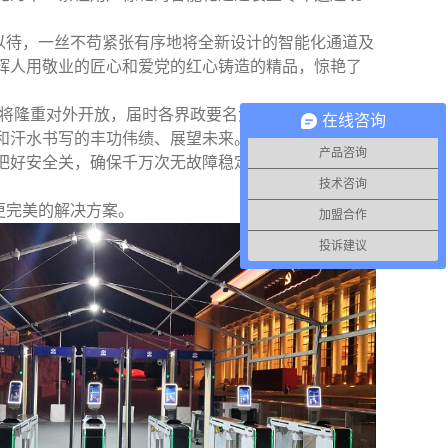
待，一丝不苟紧张有序地将全新设计的智能化通道及
辉人用敬业的匠心和爱党的红心铸造的精品，惊艳了
馆将隆重对外开放，届时各界政要名流、数以万计的爱
在线咨询
和汗水书写的丰功伟绩、展望未来。而那时，饱含适
产品咨询
把好安全关，确保千万次无故障稳定运行，用实力和
技术咨询
更完美的解决方案。
加盟合作
投诉建议