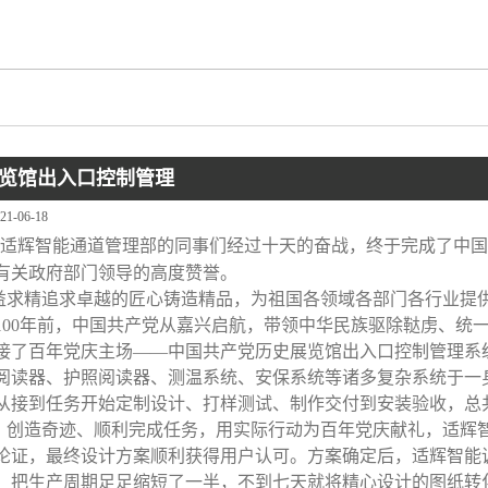
览馆出入口控制管理
21-06-18
适辉智能通道管理部的同事们经过十天的奋战，终于完成了中国
有关政府部门领导的高度赞誉。
精追求卓越的匠心铸造精品，为祖国各领域各部门各行业提供
100年前，中国共产党从嘉兴启航，带领中华民族驱除鞑虏、统一
接了百年党庆主场——中国共产党历史展览馆出入口控制管理系
阅读器、护照阅读器、测温系统、安保系统等诸多复杂系统于一
从接到任务开始定制设计、打样测试、制作交付到安装验收，总
造奇迹、顺利完成任务，用实际行动为百年党庆献礼，适辉智
论证，最终设计方案顺利获得用户认可。方案确定后，适辉智能
，把生产周期足足缩短了一半，不到七天就将精心设计的图纸转