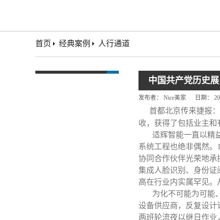
首页
经典案例
人行通道
中国共产党历史展
发布者：
Nice美家
日期：
20
首都北京传来捷报：
收，获得了包括业主和
适辉智能一直以精益求
系统工程也绝非偶然。
协同合作伙伴光荣地承
集成人脸识别、身份证
高在行业内实属罕见。
为化不可能为可能、创
设备供应商，反复设计
两班轮流夜以继日作业