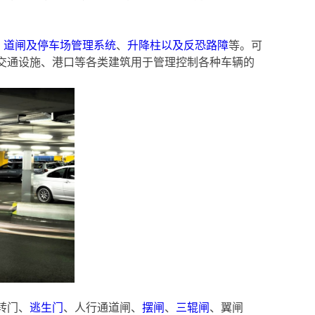
、
道闸及停车场管理系统
、
升降柱以及反恐路障
等。可
交通设施、港口等各类建筑用于管理控制各种车辆的
转门、
逃生门
、人行通道闸、
摆闸
、
三辊闸
、翼闸