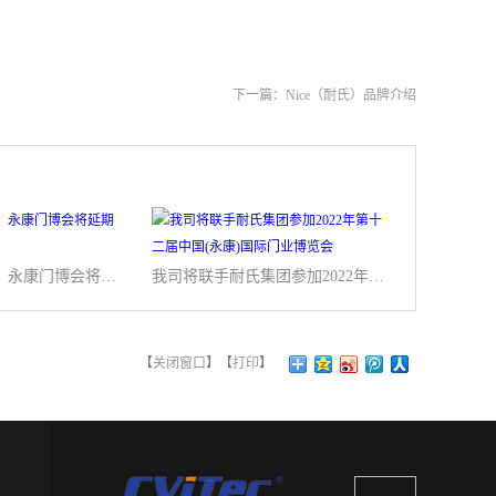
下一篇：
Nice（耐氏）品牌介绍
精彩不需等太久：永康门博会将延期至7月26至28日举办
我司将联手耐氏集团参加2022年第十二届中国(永康)国际门业博览会
【
关闭窗口
】【
打印
】