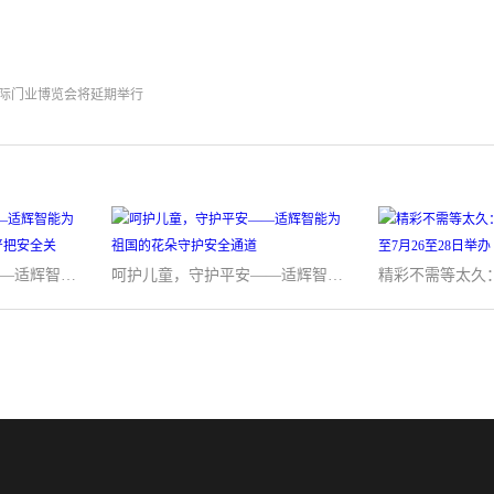
国际门业博览会将延期举行
不忘初心，不辱使命——适辉智能为百年党庆主场出入口管理严把安全关
呵护儿童，守护平安——适辉智能为祖国的花朵守护安全通道