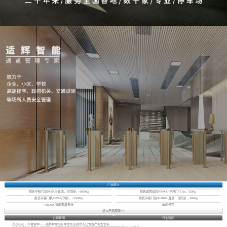
产品展示
耐氏平移门机ROBUS-直流，可同步, <1000Kg
耐氏直臂电机WINGO-平开门-3.5m, 550Kg
耐氏平移门机RUN-可同步，<2500Kg
耐氏平移门机SLH400-直流，可同步，400Kg
FIBARO智能家居系统
电动卷帘
进入产品频道>>
公司新闻
行业新闻
不忘初心，不辱使命——适辉智能为百年党庆主场出入口管理严把安全关