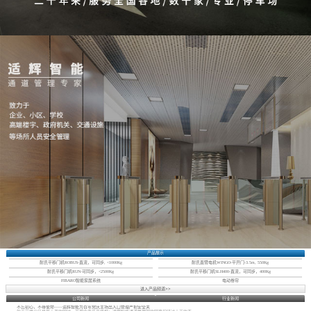
产品展示
耐氏平移门机ROBUS-直流，可同步, <1000Kg
耐氏直臂电机WINGO-平开门-3.5m, 550Kg
耐氏平移门机RUN-可同步，<2500Kg
耐氏平移门机SLH400-直流，可同步，400Kg
FIBARO智能家居系统
电动卷帘
进入产品频道>>
公司新闻
行业新闻
不忘初心，不辱使命——适辉智能为百年党庆主场出入口管理严把安全关