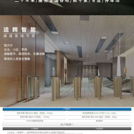
产品展示
耐氏平移门机ROBUS-直流，可同步, <1000Kg
耐氏直臂电机WINGO-平开门-3.5m, 550Kg
耐氏平移门机RUN-可同步，<2500Kg
耐氏平移门机SLH400-直流，可同步，400Kg
FIBARO智能家居系统
电动卷帘
进入产品频道>>
公司新闻
行业新闻
不忘初心，不辱使命——适辉智能为百年党庆主场出入口管理严把安全关