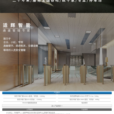
产品展示
耐氏平移门机ROBUS-直流，可同步, <1000Kg
耐氏直臂电机WINGO-平开门-3.5m, 550Kg
耐氏平移门机RUN-可同步，<2500Kg
耐氏平移门机SLH400-直流，可同步，400Kg
FIBARO智能家居系统
电动卷帘
进入产品频道>>
公司新闻
行业新闻
不忘初心，不辱使命——适辉智能为百年党庆主场出入口管理严把安全关