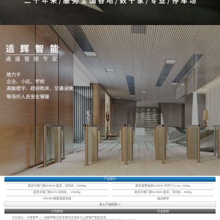
产品展示
耐氏平移门机ROBUS-直流，可同步, <1000Kg
耐氏直臂电机WINGO-平开门-3.5m, 550Kg
耐氏平移门机RUN-可同步，<2500Kg
耐氏平移门机SLH400-直流，可同步，400Kg
FIBARO智能家居系统
电动卷帘
进入产品频道>>
公司新闻
行业新闻
不忘初心，不辱使命——适辉智能为百年党庆主场出入口管理严把安全关