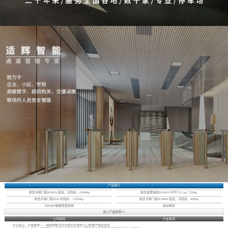
产品展示
耐氏平移门机ROBUS-直流，可同步, <1000Kg
耐氏直臂电机WINGO-平开门-3.5m, 550Kg
耐氏平移门机RUN-可同步，<2500Kg
耐氏平移门机SLH400-直流，可同步，400Kg
FIBARO智能家居系统
电动卷帘
进入产品频道>>
公司新闻
行业新闻
不忘初心，不辱使命——适辉智能为百年党庆主场出入口管理严把安全关