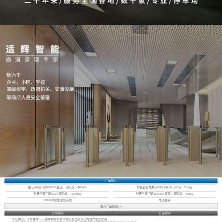
产品展示
耐氏平移门机ROBUS-直流，可同步, <1000Kg
耐氏直臂电机WINGO-平开门-3.5m, 550Kg
耐氏平移门机RUN-可同步，<2500Kg
耐氏平移门机SLH400-直流，可同步，400Kg
FIBARO智能家居系统
电动卷帘
进入产品频道>>
公司新闻
行业新闻
不忘初心，不辱使命——适辉智能为百年党庆主场出入口管理严把安全关