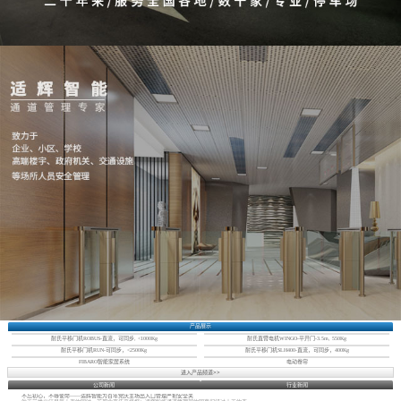
产品展示
耐氏平移门机ROBUS-直流，可同步, <1000Kg
耐氏直臂电机WINGO-平开门-3.5m, 550Kg
耐氏平移门机RUN-可同步，<2500Kg
耐氏平移门机SLH400-直流，可同步，400Kg
FIBARO智能家居系统
电动卷帘
进入产品频道>>
公司新闻
行业新闻
不忘初心，不辱使命——适辉智能为百年党庆主场出入口管理严把安全关