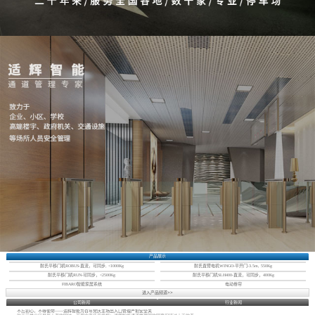
产品展示
耐氏平移门机ROBUS-直流，可同步, <1000Kg
耐氏直臂电机WINGO-平开门-3.5m, 550Kg
耐氏平移门机RUN-可同步，<2500Kg
耐氏平移门机SLH400-直流，可同步，400Kg
FIBARO智能家居系统
电动卷帘
进入产品频道>>
公司新闻
行业新闻
不忘初心，不辱使命——适辉智能为百年党庆主场出入口管理严把安全关