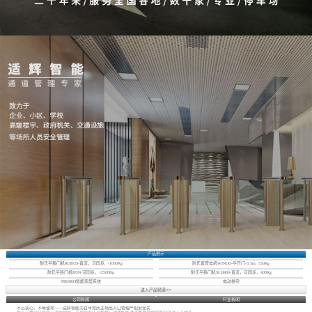
产品展示
耐氏平移门机ROBUS-直流，可同步, <1000Kg
耐氏直臂电机WINGO-平开门-3.5m, 550Kg
耐氏平移门机RUN-可同步，<2500Kg
耐氏平移门机SLH400-直流，可同步，400Kg
FIBARO智能家居系统
电动卷帘
进入产品频道>>
公司新闻
行业新闻
不忘初心，不辱使命——适辉智能为百年党庆主场出入口管理严把安全关