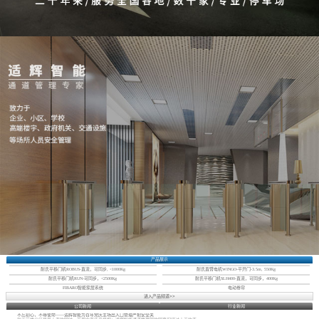
产品展示
耐氏平移门机ROBUS-直流，可同步, <1000Kg
耐氏直臂电机WINGO-平开门-3.5m, 550Kg
耐氏平移门机RUN-可同步，<2500Kg
耐氏平移门机SLH400-直流，可同步，400Kg
FIBARO智能家居系统
电动卷帘
进入产品频道>>
公司新闻
行业新闻
不忘初心，不辱使命——适辉智能为百年党庆主场出入口管理严把安全关