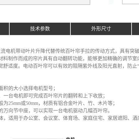
技术参数
外形尺寸
直流电机带动叶片升降代替传统百叶帘手拉的传动方式，具有突
等材料制作而成的帘片具有自动翻转功能，能够更加精确的调节室
觉舒适度。电动百叶帘可以有效的阻隔紫外线及阳光直射，防止“
、面积的大小选择电机型号；
计，一台电机即可完成百叶帘片的翻转和上下收放；
般为25mm或50mm，材质有铝合金叶片、竹、木片等；
制的万向节中座，可以实现一台电机驱动几幅百叶帘。
得体，适用于办公室、会议室、体育场、家庭住宅、家居遮阳、酒