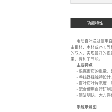
功能特性
电动百叶通过使用
由铝材、木材或PVC
的取入，实现最好的视
果，有利于节能。
主要特点
- 根据窗帘的重量
- 卷线器经独特设
- 百叶帘叶片宽度一
- 配合使用自行研
- 简洁明快，大方
系统示意图