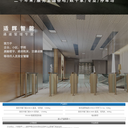
产品展示
耐氏平移门机ROBUS-直流，可同步, <1000Kg
耐氏直臂电机WINGO-平开门-3.5m, 550Kg
耐氏平移门机RUN-可同步，<2500Kg
耐氏平移门机SLH400-直流，可同步，400Kg
FIBARO智能家居系统
电动卷帘
进入产品频道>>
公司新闻
行业新闻
不忘初心，不辱使命——适辉智能为百年党庆主场出入口管理严把安全关