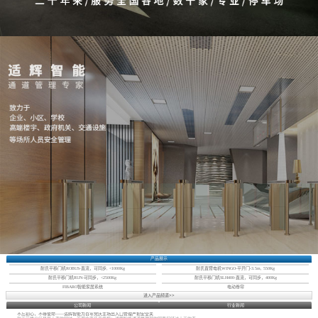
产品展示
耐氏平移门机ROBUS-直流，可同步, <1000Kg
耐氏直臂电机WINGO-平开门-3.5m, 550Kg
耐氏平移门机RUN-可同步，<2500Kg
耐氏平移门机SLH400-直流，可同步，400Kg
FIBARO智能家居系统
电动卷帘
进入产品频道>>
公司新闻
行业新闻
不忘初心，不辱使命——适辉智能为百年党庆主场出入口管理严把安全关