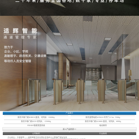
产品展示
耐氏平移门机ROBUS-直流，可同步, <1000Kg
耐氏直臂电机WINGO-平开门-3.5m, 550Kg
耐氏平移门机RUN-可同步，<2500Kg
耐氏平移门机SLH400-直流，可同步，400Kg
FIBARO智能家居系统
电动卷帘
进入产品频道>>
公司新闻
行业新闻
不忘初心，不辱使命——适辉智能为百年党庆主场出入口管理严把安全关