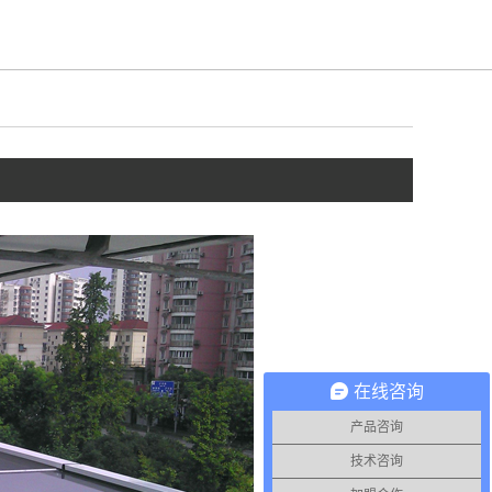
在线咨询
产品咨询
技术咨询