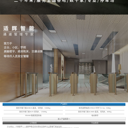
产品展示
耐氏平移门机ROBUS-直流，可同步, <1000Kg
耐氏直臂电机WINGO-平开门-3.5m, 550Kg
耐氏平移门机RUN-可同步，<2500Kg
耐氏平移门机SLH400-直流，可同步，400Kg
FIBARO智能家居系统
电动卷帘
进入产品频道>>
公司新闻
行业新闻
不忘初心，不辱使命——适辉智能为百年党庆主场出入口管理严把安全关