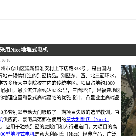
用Nice地埋式电机
1-03-18
州市仓山区建新镇淮安村上下店路333号 ，是由国内
商金辉地产倾情打造的别墅精品。别墅东、西、北三面环水，
学等多所大中专院校在内的传统学区。项目占地约1800
仙洞山；最长滨江岸线达4.5公里，三面环江，是福建地区
的地理位置和欧式高端豪宅的优雅设计，凸显业主高端品
20多套别墅电动大门吸取了一期项目失败的选型教训，直
机
供应商、豪宅典范都在使用的
意大利耐氏（Nice）
机
，应用于独栋别墅的庭院门和人行通道门，为项目的高
000型地埋式电机
是意大利耐氏（Nice）经典产品，广泛