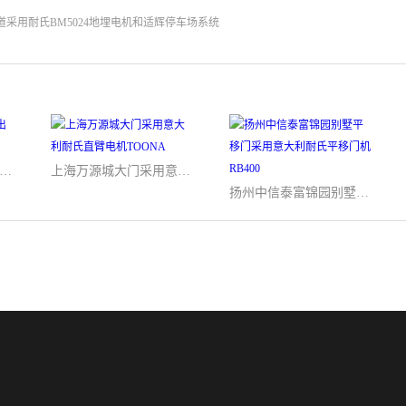
道采用耐氏BM5024地埋电机和适辉停车场系统
国共产党历史展览馆出入口控制管理
上海万源城大门采用意大利耐氏直臂电机TOONA
扬州中信泰富锦园别墅平移门采用意大利耐氏平移门机RB400