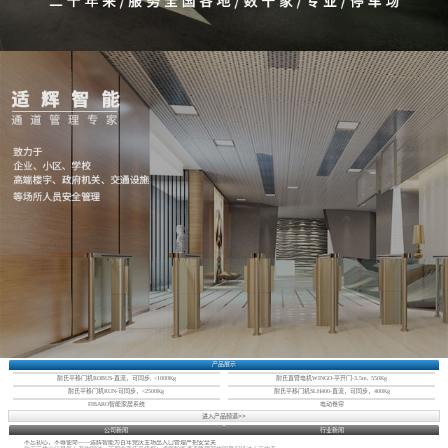
产品展示
耐氏平移门机ROBUS-直流，可同步, <1000Kg
耐氏直臂电机WINGO-平开门-3.5m, 550Kg
耐氏平移门机RUN-可同步，<2500Kg
耐氏平移门机SLH400-直流，可同步，400Kg
FIBARO智能家居系统
电动卷帘
进入产品频道>>
公司新闻
行业新闻
不忘初心，不辱使命——适辉智能为百年党庆主场出入口管理严把安全关