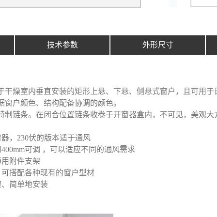
技术参数
外形尺寸
于干燥室内垂直安装的矩形上悬、下悬、侧悬式窗户，且可用于
据窗户颜色、结构配备协调的颜色。
特制链条。在闭合位置链条收卷于开窗器盒内，不可见，美观大
窗器，230伏的版本适于通风
和400mm可调 ，可以适应不同的通风需求
通用附件支架
，可搭配各种现有的窗户型材
速、简单地安装