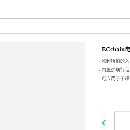
ECchai
- 物超所值的
- 内置选项行程
- 可应用于干