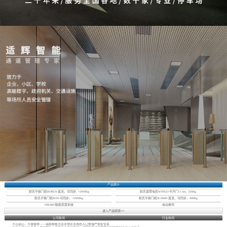
产品展示
耐氏平移门机ROBUS-直流，可同步, <1000Kg
耐氏直臂电机WINGO-平开门-3.5m, 550Kg
耐氏平移门机RUN-可同步，<2500Kg
耐氏平移门机SLH400-直流，可同步，400Kg
FIBARO智能家居系统
电动卷帘
进入产品频道>>
公司新闻
行业新闻
不忘初心，不辱使命——适辉智能为百年党庆主场出入口管理严把安全关