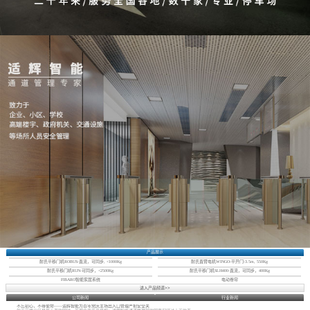
产品展示
耐氏平移门机ROBUS-直流，可同步, <1000Kg
耐氏直臂电机WINGO-平开门-3.5m, 550Kg
耐氏平移门机RUN-可同步，<2500Kg
耐氏平移门机SLH400-直流，可同步，400Kg
FIBARO智能家居系统
电动卷帘
进入产品频道>>
公司新闻
行业新闻
不忘初心，不辱使命——适辉智能为百年党庆主场出入口管理严把安全关