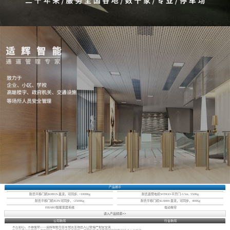
产品展示
耐氏平移门机ROBUS-直流，可同步, <1000Kg
耐氏直臂电机WINGO-平开门-3.5m, 550Kg
耐氏平移门机RUN-可同步，<2500Kg
耐氏平移门机SLH400-直流，可同步，400Kg
FIBARO智能家居系统
电动卷帘
进入产品频道>>
公司新闻
行业新闻
不忘初心，不辱使命——适辉智能为百年党庆主场出入口管理严把安全关