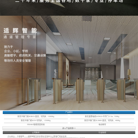
产品展示
耐氏平移门机ROBUS-直流，可同步, <1000Kg
耐氏直臂电机WINGO-平开门-3.5m, 550Kg
耐氏平移门机RUN-可同步，<2500Kg
耐氏平移门机SLH400-直流，可同步，400Kg
FIBARO智能家居系统
电动卷帘
进入产品频道>>
公司新闻
行业新闻
不忘初心，不辱使命——适辉智能为百年党庆主场出入口管理严把安全关