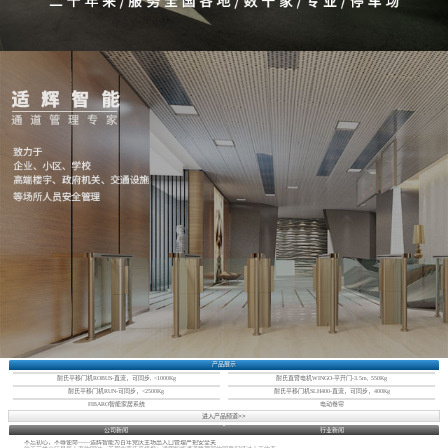
产品展示
耐氏平移门机ROBUS-直流，可同步, <1000Kg
耐氏直臂电机WINGO-平开门-3.5m, 550Kg
耐氏平移门机RUN-可同步，<2500Kg
耐氏平移门机SLH400-直流，可同步，400Kg
FIBARO智能家居系统
电动卷帘
进入产品频道>>
公司新闻
行业新闻
不忘初心，不辱使命——适辉智能为百年党庆主场出入口管理严把安全关